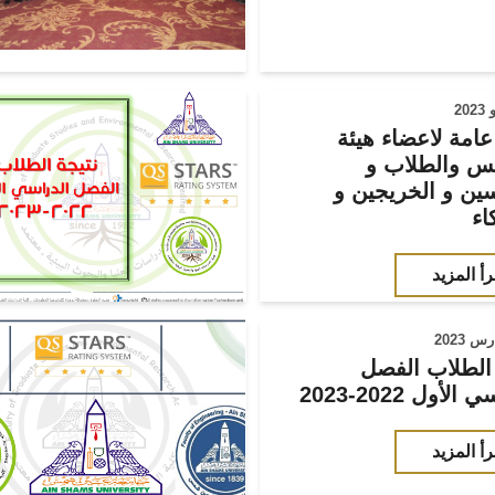
امة لاعضاء هيئة
يس والطلاب و
سين و الخريجين و
اء
رأ المزيد
 الطلاب الفصل
لأول 2022-2023
رأ المزيد