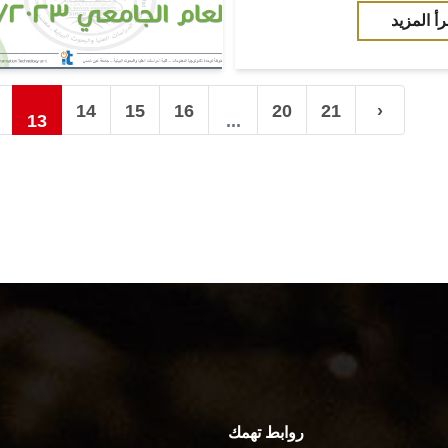
رأ المزيد
14
15
16
20
21
›
13
...
روابط تهمك