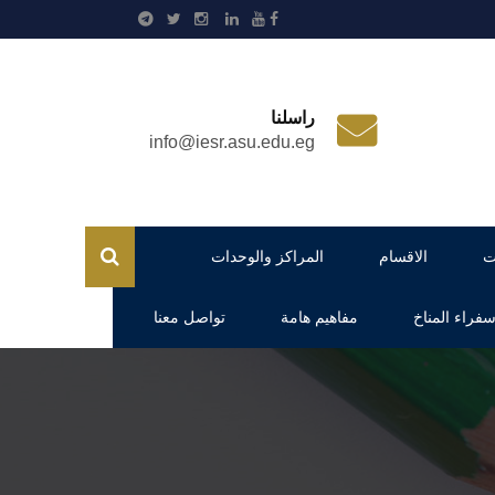
راسلنا
info@iesr.asu.edu.eg
ت
الاقسام
المراكز والوحدات
فراء المناخ
مفاهيم هامة
تواصل معنا