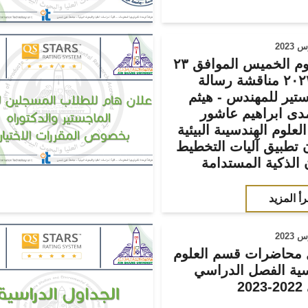
تم اليوم الخميس الموافق ٢٣
-٢ - ٢٠٢٣ مناقشة رسالة
ستير للمهندس - هيثم
دى ابراهيم عاشور
علوم الهندسيىة البيئية
ن تطبيق آليات التخطيط
 الذكية المستدامة
رأ المزيد
محاضرات قسم العلوم
سية الفصل الدراسي
20