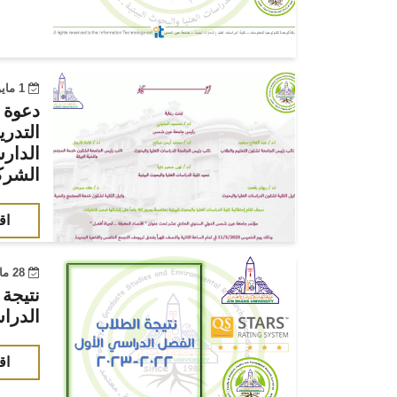
1 مايو 2023
دعوة ع
التدر
الدار
الشرك
اق
28 مارس 2023
نتيجة
الدراسي ا
اق