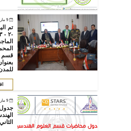
9 مارس 2023
الماج
المحم
قسم ال
بعنوا
للمدن
اق
9 مارس 2023
جدول 
الهند
الثاني 2022-23