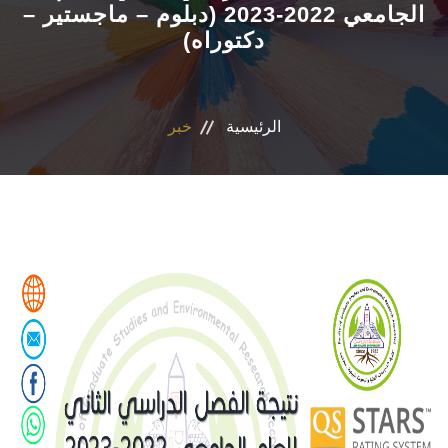
الجامعي 2022-2023 (دبلوم – ماجستير –
دكتوراه)
التسجيل الإلكتروني للطلاب
أعضاء هيئة التدريس
الرئيسية
خبر
القطاعات
الاقسام
المراكز والوحدات
الجداول والنتائج
أنشطة الكلية
المنصة الألكترونية