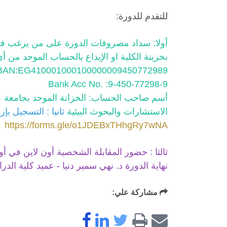
للتقدم للدورة:
بخزينة الكلية او الإيداع بالحساب الموحد من
t IBAN:EG410001000100000009450772989
Bank Acc No. :9-450-77298-9
أسم صاحب الحساب: الخزانة الموحد بجامعة ع
الاستشارات والبحوث البيئية
ثانيا : التسجيل ب
https://forms.gle/o1JDEBxTHhgRy7wNA
ثالثا : حضور المقابلة الشخصية أون لاين في 
نهاية الدورة د. نهي سمير دنيا - عميد كلية الدرا
مشاركة علي: