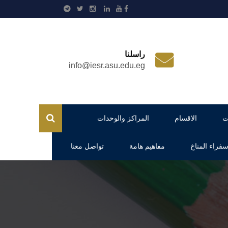
راسلنا
info@iesr.asu.edu.eg
ت
الاقسام
المراكز والوحدات
فراء المناخ
مفاهيم هامة
تواصل معنا