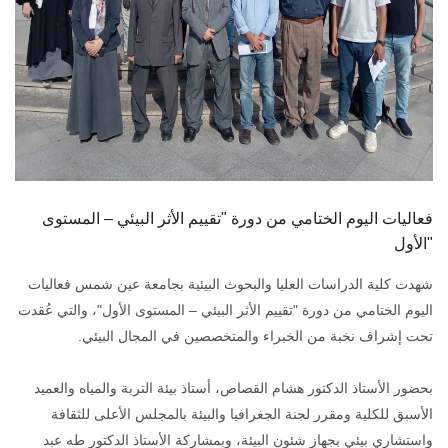
أهم الأخبار
مشروع شمس BE GREEN
سفراء المناخ
مفاهيم هامة
فعاليات اليوم الختامي من دورة "تقييم الأثر البيئي – المستوى
الأول"
تواصل معنا
شهدت كلية الدراسات العليا والبحوث البيئية بجامعة عين شمس فعاليات
اليوم الختامي من دورة "تقييم الأثر البيئي – المستوى الأول"، والتي عُقدت
تحت إشراف نخبة من الخبراء والمتخصصين في المجال البيئي.
بحضور الأستاذ الدكتور هشام القصاص، أستاذ بيئة التربة والمياه والعميد
الأسبق للكلية ومقرر لجنة الجغرافيا والبيئة بالمجلس الأعلى للثقافة
واستشاري بيئي بجهاز شئون البيئة، وبمشاركة الأستاذ الدكتور طه عبد