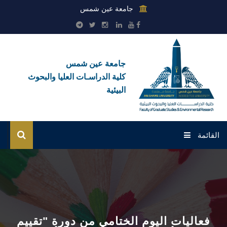
جامعة عين شمس
جامعة عين شمس
كلية الدراسـات العليا والبحوث
البيئية
القائمة
الرئيسية
عن الكلية
بوابة الطلاب
فعاليات اليوم الختامي من دورة "تقييم