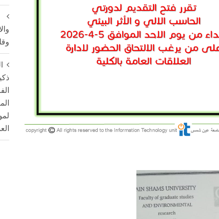
وال
وقل
ا
ذكي
الم
لمو
الع