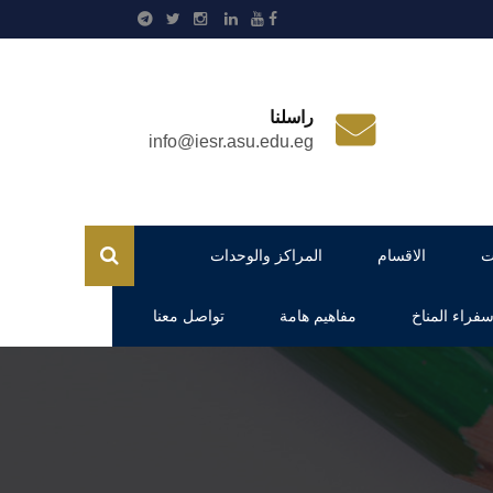
راسلنا
info@iesr.asu.edu.eg
ت
الاقسام
المراكز والوحدات
فراء المناخ
مفاهيم هامة
تواصل معنا