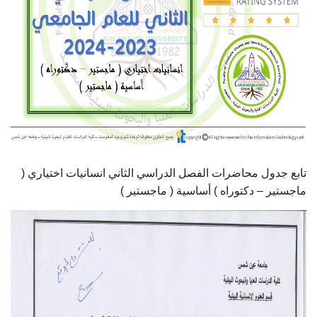
أهم الأخبار
مشروع شمس BE GREEN
سفراء المناخ
مفاهيم هامة
تابع جدول محاضرات الفصل الدراسي الثاني انسانيات اختياري (
تواصل معنا
ماجستير – دكتوراه ) أساسية ( ماجستير )