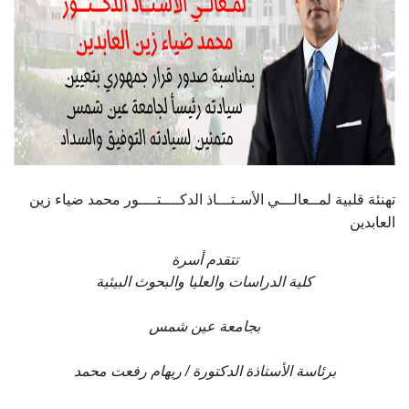
أهم الأخبار
مشروع شمس BE GREEN
سفراء المناخ
مفاهيم هامة
تهنئة قلبية لمــعالـــي الأسـتـــاذ الدكــــتــــور محمد ضياء زين
العابدين
تواصل معنا
تتقدم أسرة
كلية الدراسات والعليا والبحوث البيئية
بجامعة عين شمس
برئاسة الأستاذة الدكتورة / ريهام رفعت محمد