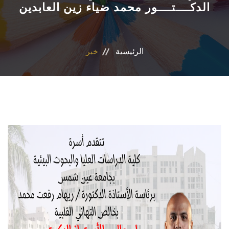
الدكــــتــــور محمد ضياء زين العابدين
التسجيل الإلكتروني للطلاب
أعضاء هيئة التدريس
الرئيسية
خبر
القطاعات
الاقسام
المراكز والوحدات
الجداول والنتائج
أنشطة الكلية
المنصة الألكترونية