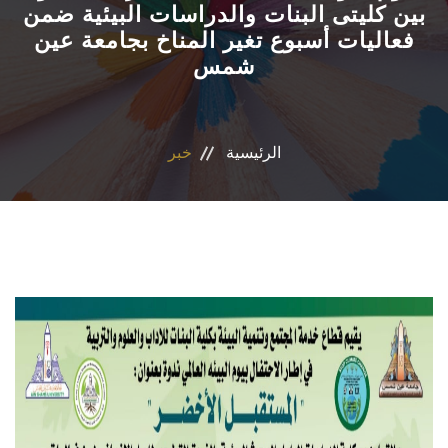
بين كليتى البنات والدراسات البيئية ضمن
فعاليات أسبوع تغير المناخ بجامعة عين
التسجيل الإلكتروني للطلاب
شمس
أعضاء هيئة التدريس
القطاعات
الرئيسية
خبر
الاقسام
المراكز والوحدات
الجداول والنتائج
أنشطة الكلية
المنصة الألكترونية